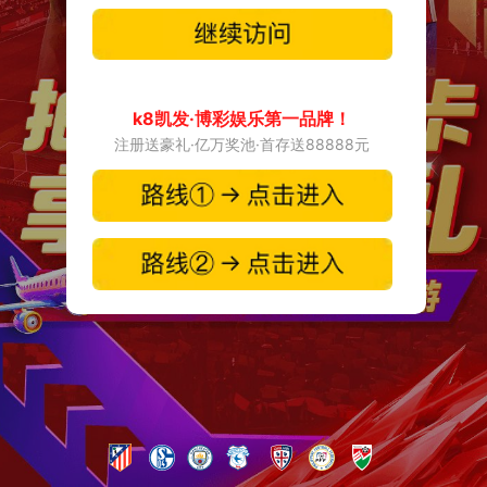
k8凯发·博彩娱乐第一品牌！
注册送豪礼·亿万奖池·首存送88888元